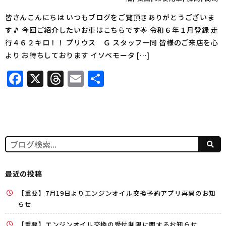
皆さんこんにちは いつもブログをご覧頂きありがとうございま
す🎵 今回ご紹介したいお車はこちらです🌟 令和６年１月登録 走
行４６２キロ！！ プリウス Ｇ スタッフ一同 皆様のご来店を心
より お待ちしております イソベモータ […]
Facebook
X
Threads
Email
共
有
最近の投稿
【重要】7月19日よりエンジンオイル交換予約アプリ再開のお知
らせ
【重要】エンジンオイル交換の受付制限に関するお知らせ