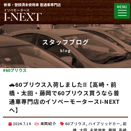
新車・登録済未使用車 普通車専門店
MENU
スタッフブログ
#60プリウス
🚗60プリウス入荷しました❕❕【高崎・前
橋・太田・藤岡で60プリウス買うなら普
通車専門店のイソベーモータースI-NEXT
へ】
2024.7.14
車両紹介
60プリウス
,
ハイブリッドカー
,
前
橋
,
太田
,
未使用車
,
藤岡
,
高崎