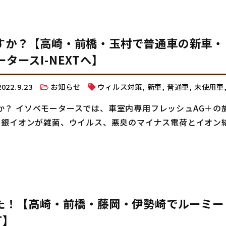
すか？【高崎・前橋・玉村で普通車の新車・
ースI-NEXTへ】
2022.9.23
お知らせ
ウィルス対策
,
新車
,
普通車
,
未使用車
？ イソベモータースでは、車室内専用フレッシュAG＋の
、銀イオンが雑菌、ウイルス、悪臭のマイナス電荷とイオン
した！【高崎・前橋・藤岡・伊勢崎でルーミー
T】