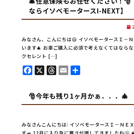
🎄任意保険もお任せください！
ならイソベモータースI-NEXT】
みなさん、こんにちは😃 イソベモータースＩ－
います🎄 お車ご購入に必須で考えなくてはならな
クセレント […]
Facebook
X
Threads
Email
共
有
🎅今年も残り1ヶ月かぁ．．．🎄
みなさんこんにちは❕ イソベモータースＩ－ＮＥ
す🚙 12月に入り急に寒さが増してきましたね🥶