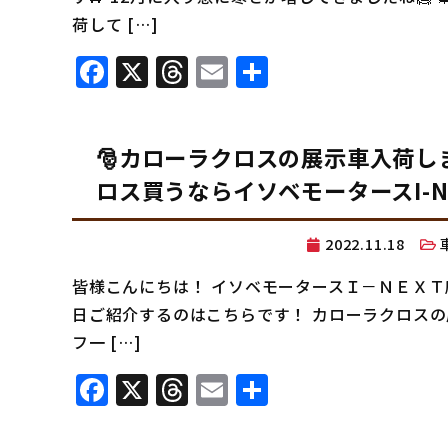
荷して […]
Facebook
X
Threads
Email
共
有
🎅カローラクロスの展示車入荷
ロス買うならイソベモータースI-N
2022.11.18
皆様こんにちは！ イソベモータースＩ－ＮＥＸＴ
日ご紹介するのはこちらです！ カローラクロスの展
フ一 […]
Facebook
X
Threads
Email
共
有