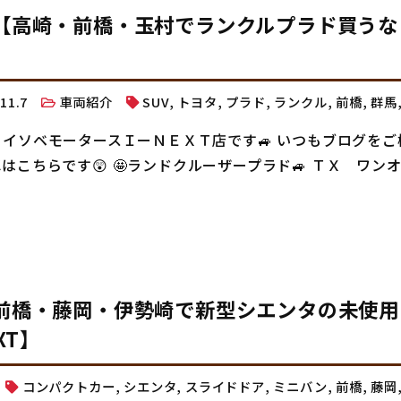
【高崎・前橋・玉村でランクルプラド買うな
.11.7
車両紹介
SUV
,
トヨタ
,
プラド
,
ランクル
,
前橋
,
群馬
 イソベモータースＩーＮＥＸＴ店です🚙 いつもブログをご
はこちらです😲 🤩ランドクルーザープラド🚙 ＴＸ ワン
・前橋・藤岡・伊勢崎で新型シエンタの未使用
XT】
コンパクトカー
,
シエンタ
,
スライドドア
,
ミニバン
,
前橋
,
藤岡