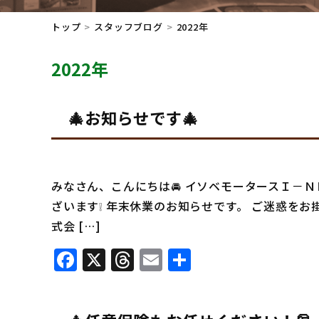
トップ
スタッフブログ
2022年
2022年
🎄お知らせです🎄
みなさん、こんにちは🚘 イソベモータースＩ－
ざいます❕ 年末休業のお知らせです。 ご迷惑をお
式会 […]
Facebook
X
Threads
Email
共
有