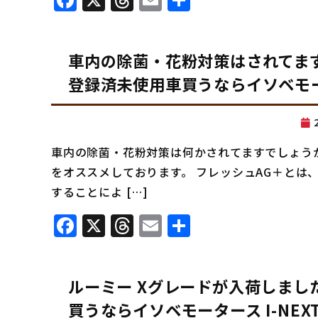
Facebook
X
Threads
Email
共
有
車内の除菌・花粉対策はされてま
登録済未使用車買うならイソベモータ
車内の除菌・花粉対策は何かされてますでしょうか
をオススメしております。 フレッシュAG＋とは
することによ […]
Facebook
X
Threads
Email
共
有
ルーミー Xグレードが入荷しま
買うならイソベモータース I-NEX