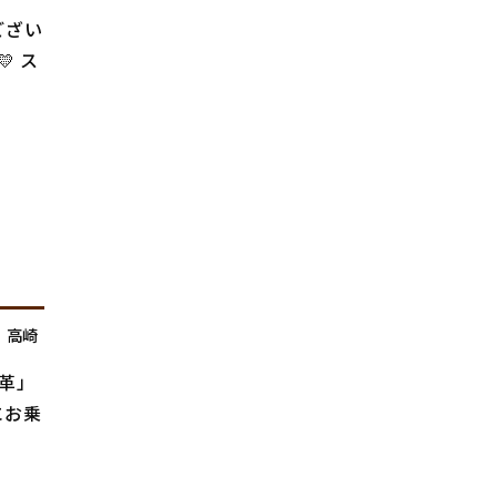
ござい
 ス
,
高崎
「革」
にお乗