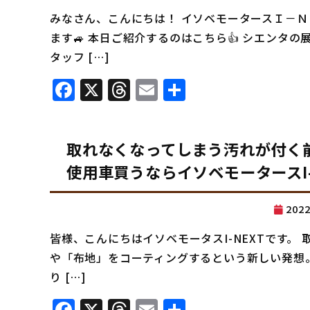
みなさん、こんにちは！ イソベモータースＩ－Ｎ
ます🚙 本日ご紹介するのはこちら👍 シエンタ
タッフ […]
Facebook
X
Threads
Email
共
有
取れなくなってしまう汚れが付く
使用車買うならイソベモータースI-
202
皆様、こんにちはイソベモータスI-NEXTです。
や「布地」をコーティングするという新しい発想。
り […]