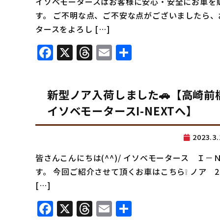
イソベモータースはお客様に安心・安全にお車を
す。 ご不明な点、ご不安な点がございましたら、
タースをよろし […]
Facebook
X
Threads
Email
共
有
新型ノア入荷しました🚗【高崎
イソベモータースI-NEXTへ】
2023.
皆さんこんにちは(^^)/ イソベモータース Ｉ
す。 今回ご紹介させて頂くお車はこちら❕ ノア 2
[…]
Facebook
X
Threads
Email
共