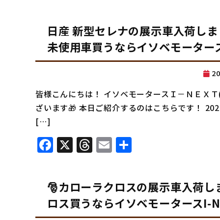
有
日産 新型セレナの展示車入荷し
未使用車買うならイソベモータースI
20
皆様こんにちは！ イソベモータースＩ－ＮＥＸＴ
ざいます🎁 本日ご紹介するのはこちらです！ 20
[…]
Facebook
X
Threads
Email
共
有
🎅カローラクロスの展示車入荷
ロス買うならイソベモータースI-N