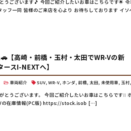
うございます🎵 今回ご紹介したいお車はこちらです🌟 令
タッフ一同 皆様のご来店を心より お待ちしております イソ
た🚗【高崎・前橋・玉村・太田でWR-Vの新
スI-NEXTへ】
.9
車両紹介
SUV
,
WR-V
,
ホンダ
,
前橋
,
太田
,
未使用車
,
玉村
がとうございます。 今回ご紹介したいお車はこちらです❕❕ 
(PC版) https://stock.isob […]