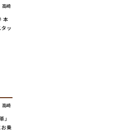
,
高崎
 本
スタッ
,
高崎
「革」
にお乗