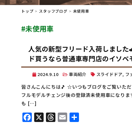
トップ
スタッフブログ
未使用車
#未使用車
人気の新型フリード入荷しました
ド買うなら普通車専門店のイソベモー
2024.9.10
車両紹介
スライドドア
,
フ
皆さんこんにちは🎵 ☆いつもブログをご覧いただ
フルモデルチェンジ後の登録済未使用車になります
も […]
Facebook
X
Threads
Email
共
有