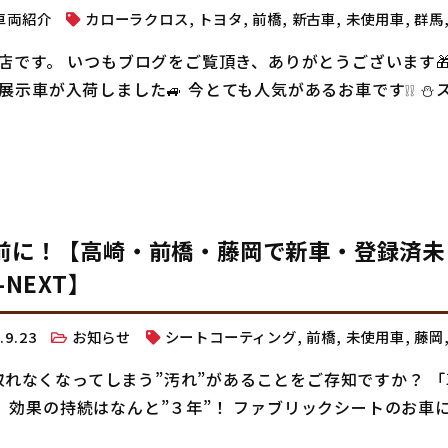
車両紹介
カローラクロス
,
トヨタ
,
前橋
,
新古車
,
未使用車
,
群馬
店です。 いつもブログをご覧頂き、ありがとうございます🎁
示車が入荷しました🚙 今とても人気があるお車です❕❕ ⛄
前に！【高崎・前橋・藤岡で新車・登録済未
NEXT】
2.9.23
お知らせ
シートコーティング
,
前橋
,
未使用車
,
藤岡
 取れなくなってしまう”汚れ”があることをご存知ですか？ 
効果の持続はなんと”３年”！ ファブリックシートのお車