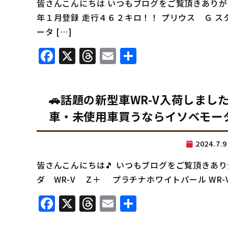
皆さんこんにちは いつもブログをご覧頂きありがと
年１月登録 走行４６２キロ！！ プリウス Ｇ ス
ータ […]
Facebook
X
Threads
Email
共
有
🚗話題の新型車WR-V入荷しまし
車・未使用車買うならイソベモーター
2024.7
皆さんこんにちは🎵 いつもブログをご覧頂きあり
ダ WR-V Ｚ＋ プラチナホワイトパール WR-Vの在庫情報
Facebook
X
Threads
Email
共
有