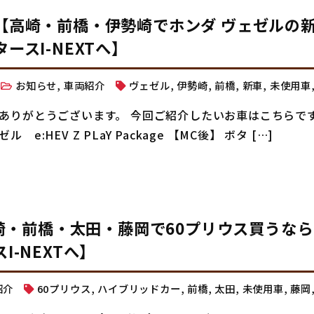
【高崎・前橋・伊勢崎でホンダ ヴェゼルの
スI-NEXTへ】
6
お知らせ
,
車両紹介
ヴェゼル
,
伊勢崎
,
前橋
,
新車
,
未使用車
ありがとうございます。 今回ご紹介したいお車はこちらです❕
HEV Z PLaY Package 【MC後】 ボタ […]
高崎・前橋・太田・藤岡で60プリウス買うなら
-NEXTへ】
紹介
60プリウス
,
ハイブリッドカー
,
前橋
,
太田
,
未使用車
,
藤岡