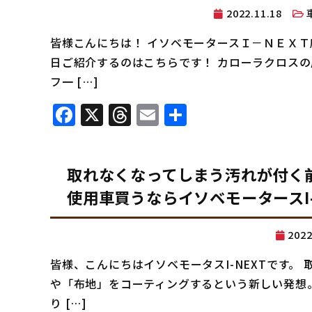
2022.11.18
皆様こんにちは！ イソベモータースＩ－ＮＥＸＴ
日ご紹介するのはこちらです！ カローラクロスの展
フ一 […]
Facebook
X
Threads
Email
共
有
取れなくなってしまう汚れが付く
使用車買うならイソベモータースI-
202
皆様、こんにちはイソベモータスI-NEXTです。
や「布地」をコーティングするという新しい発想。
り […]