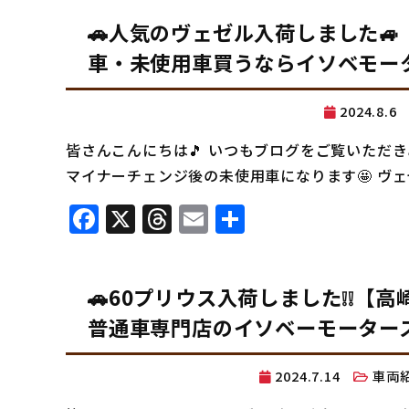
🚗人気のヴェゼル入荷しました
車・未使用車買うならイソベモーター
2024.8.
皆さんこんにちは🎵 いつもブログをご覧いただき
マイナーチェンジ後の未使用車になります🤩 ヴェゼル e:
Facebook
X
Threads
Email
共
有
🚗60プリウス入荷しました❕❕【
普通車専門店のイソベーモータースI
2024.7.14
車両