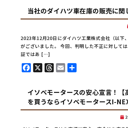
当社のダイハツ車在庫の販売に関
2023年12月20日にダイハツ工業株式会社（
がございました。 今回、判明した不正に対して
証ではあ […]
Facebook
X
Threads
Email
共
有
イソベモータースの安心宣言！【
を買うならイソベモータースI-NE
2