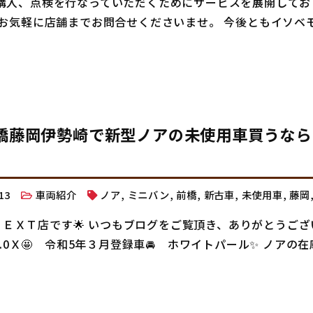
購入、点検を行なっていただくためにサービスを展開してお
お気軽に店舗までお問合せくださいませ。 今後ともイソベ
前橋藤岡伊勢崎で新型ノアの未使用車買うなら
3.13
車両紹介
ノア
,
ミニバン
,
前橋
,
新古車
,
未使用車
,
藤岡
－ＮＥＸＴ店です🌟 いつもブログをご覧頂き、ありがとうござ
.0Ｘ🤩 令和5年３月登録車🚘 ホワイトパール✨ ノアの在